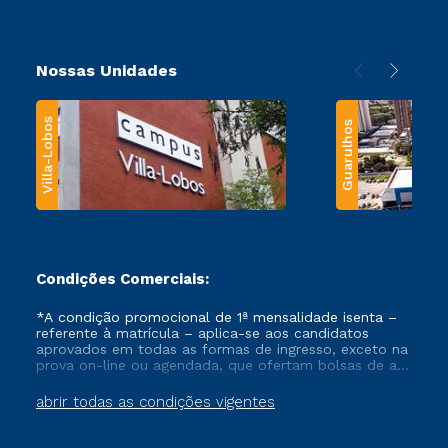
Nossas Unidades
Villa-Lobos
Guarulhos
Condições Comerciais:
*A condição promocional de 1ª mensalidade isenta –
referente à matrícula – aplica-se aos candidatos
aprovados em todas as formas de ingresso, exceto na
prova on-line ou agendada, que ofertam bolsas de até
50% de desconto, ambos ingressantes no semestre
vigente, que ainda não tenham efetivado e/ou não
abrir todas as condições vigentes
tenham cancelado ou trancado sua matrícula em uma
das Instituições da Cruzeiro do Sul Educacional, no
período de um ano. Tais condições não se aplicam