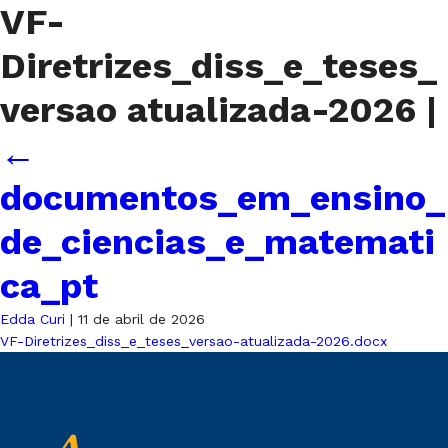
VF-
Diretrizes_diss_e_teses_
versao atualizada-2026
|
←
documentos_em_ensino_
de_ciencias_e_matemati
ca_pt
Edda Curi
|
11 de abril de 2026
VF-Diretrizes_diss_e_teses_versao-atualizada-2026.docx