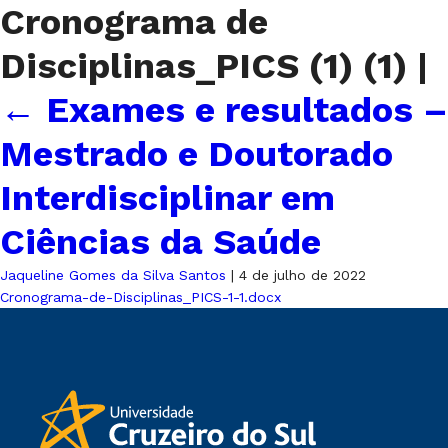
Cronograma de
Disciplinas_PICS (1) (1)
|
←
Exames e resultados –
Mestrado e Doutorado
Interdisciplinar em
Ciências da Saúde
Jaqueline Gomes da Silva Santos
|
4 de julho de 2022
Cronograma-de-Disciplinas_PICS-1-1.docx