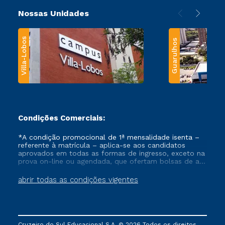
Nossas Unidades
Villa-Lobos
Guarulhos
Condições Comerciais:
*A condição promocional de 1ª mensalidade isenta –
referente à matrícula – aplica-se aos candidatos
aprovados em todas as formas de ingresso, exceto na
prova on-line ou agendada, que ofertam bolsas de até
50% de desconto, ambos ingressantes no semestre
vigente, que ainda não tenham efetivado e/ou não
abrir todas as condições vigentes
tenham cancelado ou trancado sua matrícula em uma
das Instituições da Cruzeiro do Sul Educacional, no
período de um ano. Tais condições não se aplicam
aos cursos de Medicina, e também para matriculados
via FIES, Prouni e outros programas governamentais, e
Cruzeiro do Sul Educacional S.A. © 2026 Todos os direitos