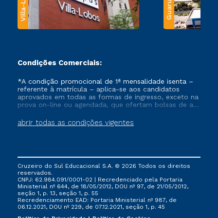
Villa-Lobos
Guarulhos
Condições Comerciais:
*A condição promocional de 1ª mensalidade isenta –
referente à matrícula – aplica-se aos candidatos
aprovados em todas as formas de ingresso, exceto na
prova on-line ou agendada, que ofertam bolsas de até
50% de desconto, ambos ingressantes no semestre
vigente, que ainda não tenham efetivado e/ou não
abrir todas as condições vigentes
tenham cancelado ou trancado sua matrícula em uma
das Instituições da Cruzeiro do Sul Educacional, no
período de um ano. Tais condições não se aplicam
aos cursos de Medicina, e também para matriculados
via FIES, Prouni e outros programas governamentais, e
Cruzeiro do Sul Educacional S.A. © 2026 Todos os direitos
não se acumula com nenhuma outra campanha
reservados.
ofertada pela Instituição.
CNPJ: 62.984.091/0001-02 | Recredenciado pela Portaria
Ministerial nº 644, de 18/05/2012, DOU nº 97, de 21/05/2012,
seção 1, p. 13, seção 1, p. 55
Recredenciamento EAD: Portaria Ministerial nº 987, de
06.12.2021, DOU nº 229, de 07.12.2021, seção 1, p. 45