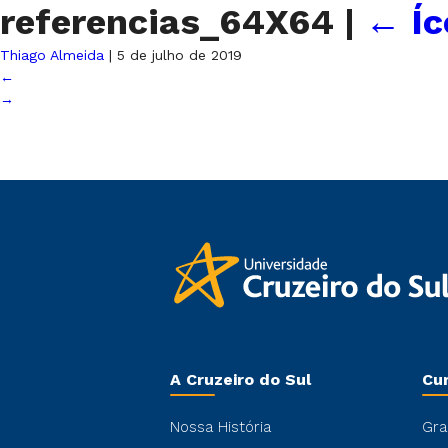
referencias_64X64
|
←
Í
Thiago Almeida
|
5 de julho de 2019
←
→
A Cruzeiro do Sul
Cu
Nossa História
Gra