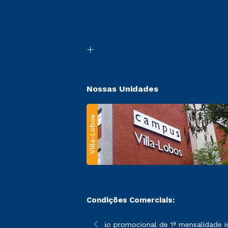
Nossas Unidades
Villa-Lobos
Condições Comerciais:
 poderão sofrer alterações nos períodos de rematrícula conforme
*A condição promocional de 1ª mensalidade isen