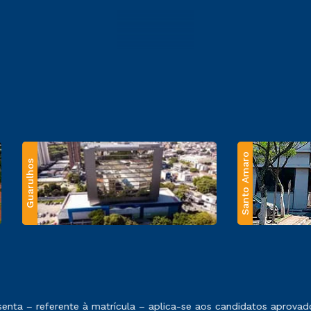
Santo Amaro
Guarulhos
 exposto no contrato de prestação de serviços.
ta – referente à matrícula – aplica-se aos candidatos aprovado