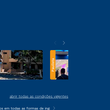
Paulista
abrir todas as condições vigentes
s em todas as formas de ingresso, exceto na prova on-line ou ag
**Semipresencial e EAD são formato