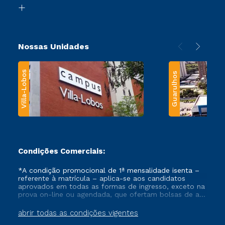
Biblioteca
Transferência
Nossas Unidades
Villa-Lobos
Guarulhos
Condições Comerciais:
*A condição promocional de 1ª mensalidade isenta –
referente à matrícula – aplica-se aos candidatos
aprovados em todas as formas de ingresso, exceto na
prova on-line ou agendada, que ofertam bolsas de até
50% de desconto, ambos ingressantes no semestre
vigente, que ainda não tenham efetivado e/ou não
abrir todas as condições vigentes
tenham cancelado ou trancado sua matrícula em uma