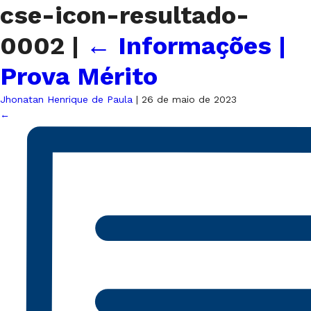
cse-icon-resultado-
0002
|
←
Informações |
Prova Mérito
Jhonatan Henrique de Paula
|
26 de maio de 2023
←