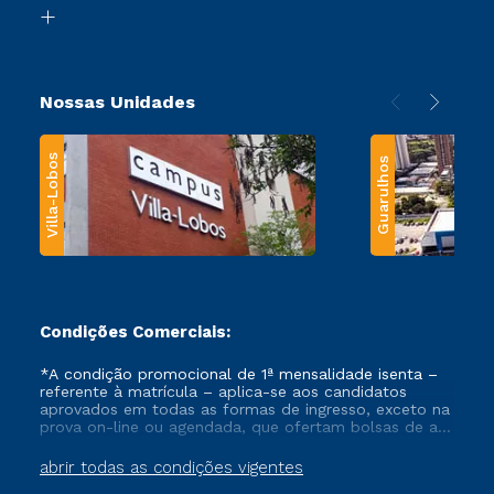
Biblioteca
Transferência
Nossas Unidades
Villa-Lobos
Guarulhos
Condições Comerciais:
*A condição promocional de 1ª mensalidade isenta –
referente à matrícula – aplica-se aos candidatos
aprovados em todas as formas de ingresso, exceto na
prova on-line ou agendada, que ofertam bolsas de até
50% de desconto, ambos ingressantes no semestre
vigente, que ainda não tenham efetivado e/ou não
abrir todas as condições vigentes
tenham cancelado ou trancado sua matrícula em uma