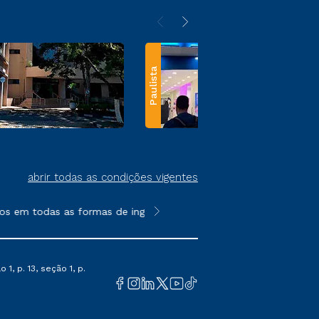
Paulista
abrir todas as condições vigentes
s em todas as formas de ingresso, exceto na prova on-line ou a
**Semipresencial e EAD são formato
1, p. 13, seção 1, p.