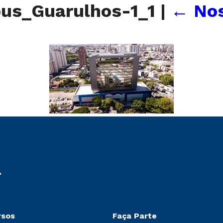
us_Guarulhos-1_1
|
←
Nos
rsos
Faça Parte