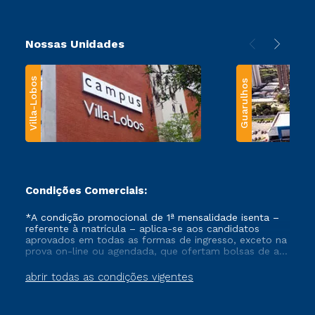
Nossas Unidades
Villa-Lobos
Guarulhos
Condições Comerciais:
*A condição promocional de 1ª mensalidade isenta –
referente à matrícula – aplica-se aos candidatos
aprovados em todas as formas de ingresso, exceto na
prova on-line ou agendada, que ofertam bolsas de até
50% de desconto, ambos ingressantes no semestre
vigente, que ainda não tenham efetivado e/ou não
abrir todas as condições vigentes
tenham cancelado ou trancado sua matrícula em uma
das Instituições da Cruzeiro do Sul Educacional, no
período de um ano. Tais condições não se aplicam