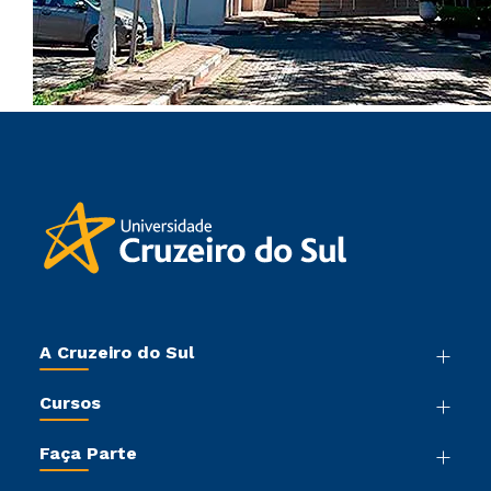
A Cruzeiro do Sul
Nossa História
Cursos
Sala de Imprensa
Graduação
Trabalhe Conosco
Faça Parte
Pós-graduação
Sou Colaborador
Vestibular Mérito