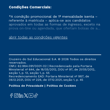
Condições Comerciais:
*A condição promocional de 1ª mensalidade isenta –
referente à matrícula – aplica-se aos candidatos
aprovados em todas as formas de ingresso, exceto na
prova on-line ou agendada, que ofertam bolsas de até
50% de desconto, ambos ingressantes no semestre
vigente, que ainda não tenham efetivado e/ou não
abrir todas as condições vigentes
tenham cancelado ou trancado sua matrícula em uma
das Instituições da Cruzeiro do Sul Educacional, no
período de um ano. Tais condições não se aplicam
aos cursos de Medicina, e também para matriculados
via FIES, Prouni e outros programas governamentais, e
Cruzeiro do Sul Educacional S.A. © 2026 Todos os direitos
não se acumula com nenhuma outra campanha
reservados.
ofertada pela Instituição.
CNPJ: 62.984.091/0001-02 | Recredenciado pela Portaria
Ministerial nº 644, de 18/05/2012, DOU nº 97, de 21/05/2012,
seção 1, p. 13, seção 1, p. 55
Recredenciamento EAD: Portaria Ministerial nº 987, de
06.12.2021, DOU nº 229, de 07.12.2021, seção 1, p. 45
Política de Privacidade
Política de Cookies