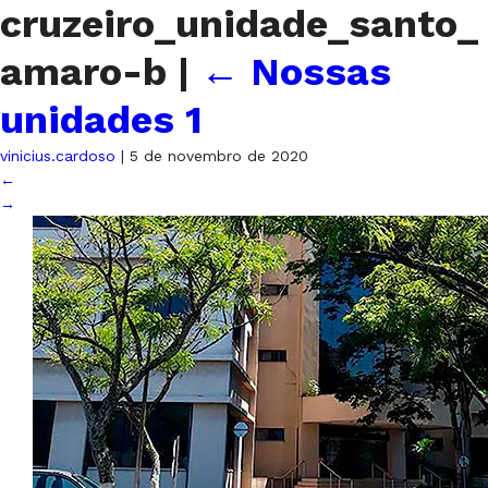
cruzeiro_unidade_santo_
amaro-b
|
←
Nossas
unidades 1
vinicius.cardoso
|
5 de novembro de 2020
←
→