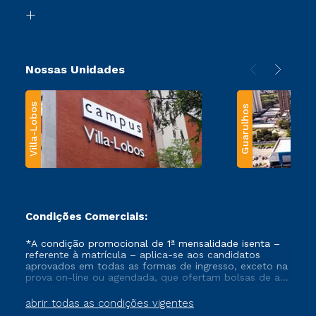
Biblioteca
Transferência
Nossas Unidades
Villa-Lobos
Guarulhos
Condições Comerciais:
*A condição promocional de 1ª mensalidade isenta –
referente à matrícula – aplica-se aos candidatos
aprovados em todas as formas de ingresso, exceto na
prova on-line ou agendada, que ofertam bolsas de até
50% de desconto, ambos ingressantes no semestre
vigente, que ainda não tenham efetivado e/ou não
abrir todas as condições vigentes
tenham cancelado ou trancado sua matrícula em uma