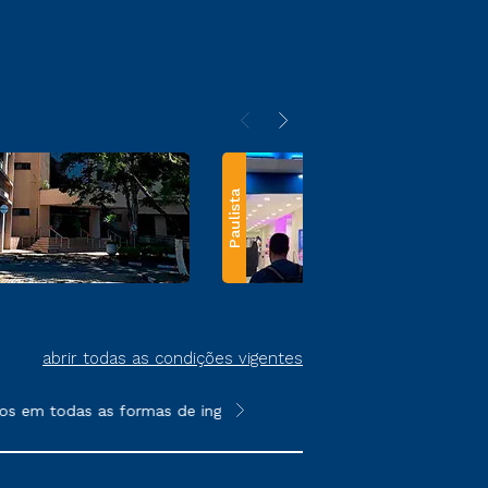
Paulista
abrir todas as condições vigentes
s em todas as formas de ingresso, exceto na prova on-line ou a
**Semipresencial e EAD são formato