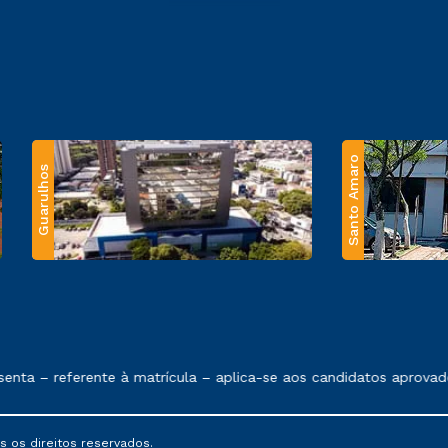
Santo Amaro
Guarulhos
 exposto no contrato de prestação de serviços.
ta – referente à matrícula – aplica-se aos candidatos aprovado
s os direitos reservados.