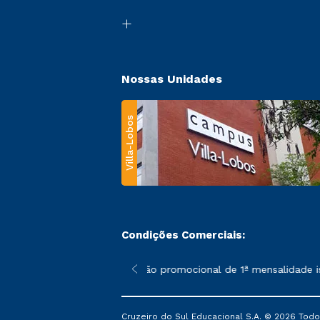
Nossas Unidades
Villa-Lobos
Condições Comerciais:
 poderão sofrer alterações nos períodos de rematrícula conforme
*A condição promocional de 1ª mensalidade isen
Cruzeiro do Sul Educacional S.A. © 2026 Todo