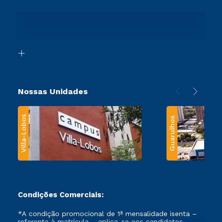
Cursos Profissionalizantes
Sou Ex-Aluno
Ingresso via Enem
Canais de Atendimento
Retorne ao Curso
Acessibilidade
Segunda Graduação
Biblioteca
Transferência
Nossas Unidades
Villa-Lobos
Guarulhos
Condições Comerciais:
*A condição promocional de 1ª mensalidade isenta –
referente à matrícula – aplica-se aos candidatos