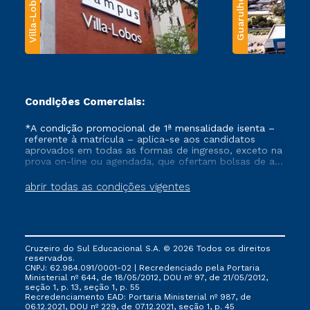
Villa-Lobos
Guarulhos
Condições Comerciais:
*A condição promocional de 1ª mensalidade isenta –
referente à matrícula – aplica-se aos candidatos
aprovados em todas as formas de ingresso, exceto na
prova on-line ou agendada, que ofertam bolsas de até
50% de desconto, ambos ingressantes no semestre
vigente, que ainda não tenham efetivado e/ou não
abrir todas as condições vigentes
tenham cancelado ou trancado sua matrícula em uma
das Instituições da Cruzeiro do Sul Educacional, no
período de um ano. Tais condições não se aplicam
aos cursos de Medicina, e também para matriculados
via FIES, Prouni e outros programas governamentais, e
Cruzeiro do Sul Educacional S.A. © 2026 Todos os direitos
não se acumula com nenhuma outra campanha
reservados.
ofertada pela Instituição.
CNPJ: 62.984.091/0001-02 | Recredenciado pela Portaria
Ministerial nº 644, de 18/05/2012, DOU nº 97, de 21/05/2012,
seção 1, p. 13, seção 1, p. 55
Recredenciamento EAD: Portaria Ministerial nº 987, de
06.12.2021, DOU nº 229, de 07.12.2021, seção 1, p. 45