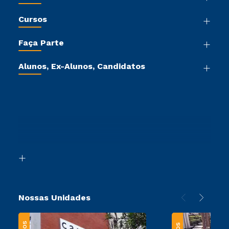
Nossa História
Cursos
Sala de Imprensa
Graduação
Trabalhe Conosco
Faça Parte
Pós-graduação
Sou Colaborador
Vestibular Mérito
Cursos de Medicina
Tour Virtual
Alunos, Ex-Alunos, Candidatos
Vestibular Múltipla Escolha
Cursos Livres
Sou Aluno
Ética e Integridade
Vestibular Solidário
Cursos Técnicos
Sou Candidato
Proteção de dados
Vestibular Redação
Cursos Profissionalizantes
Sou Ex-Aluno
Ingresso via Enem
Canais de Atendimento
Retorne ao Curso
Acessibilidade
Segunda Graduação
Biblioteca
Transferência
Nossas Unidades