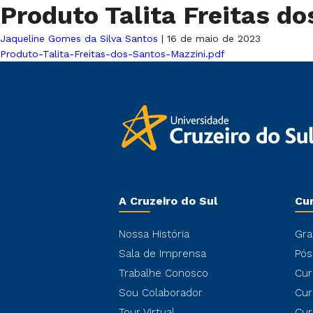
Produto Talita Freitas d
Jaqueline Gomes da Silva Santos
|
16 de maio de 2023
Produto-Talita-Freitas-dos-Santos-Mazzini.pdf
A Cruzeiro do Sul
Cu
Nossa História
Gra
Sala de Imprensa
Pós
Trabalhe Conosco
Cur
Sou Colaborador
Cur
Tour Virtual
Cur