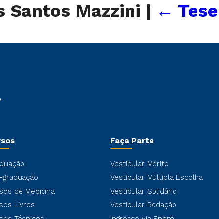
os Santos Mazzini
|
←
Tese
rsos
Faça Parte
duação
Vestibular Mérito
-graduação
Vestibular Múltipla Escolha
sos de Medicina
Vestibular Solidário
sos Livres
Vestibular Redação
sos Técnicos
Ingresso via Enem