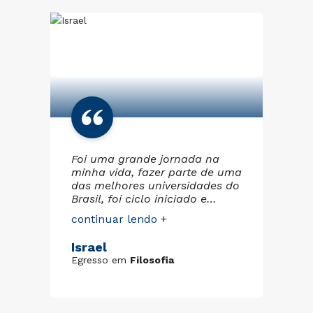
ao
Foi uma grande jornada na
En
minha vida, fazer parte de uma
do
das melhores universidades do
ci
Brasil, foi ciclo iniciado e
bo
m
terminado com muita luta,
me
continuar lendo +
co
er
amor e fé. Os colaboradores
gr
da Cruzeiro do Sul sempre
pa
Israel
Le
foram prestativos comigo
co
Egresso em
Filosofia
Eg
quando aluno, um imenso
pa
conhecimento adquirido, que
profis
z
vou poder transmitir aos meus
es
alunos. Fica aqui meu muito
EC