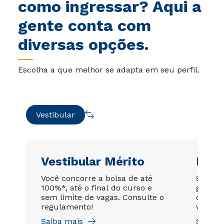
como ingressar? Aqui a
gente conta com
diversas opções.
Escolha a que melhor se adapta em seu perfil.
Vestibular
Vestibular Mérito
Ene
Você concorre a bolsa de até
Sua no
100%*, até o final do curso e
garant
sem limite de vagas. Consulte o
de até
regulamento!
válida 
Saiba mais
Saiba 