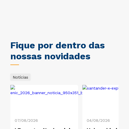
ca.
obrigado a Cruzeiro do Sul. Um
jo
ciclo muito importante na
Br
i.
minha vida. Gratidão Cruzeiro
ec
do Sul.
Un
co
es
So
de
Fique por dentro das
Ec
pr
nossas novidades
so
im
Notícias
07/08/2026
04/08/2026