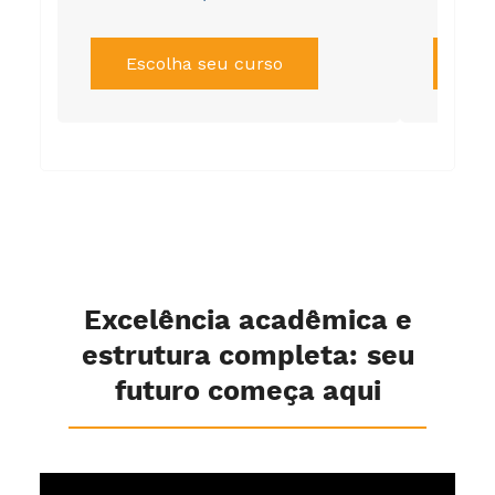
Escolha seu curso
Es
Excelência acadêmica e
estrutura completa: seu
futuro começa aqui