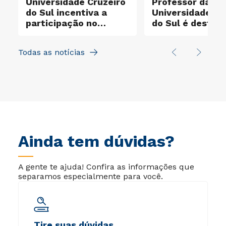
Universidade Cruzeiro
Professor da
do Sul incentiva a
Universidade Cr
participação no
do Sul é destaq
e
Santander X Explorer
entre os cientis
mais influentes
Todas as notícias
mundo
Ainda tem dúvidas?
A gente te ajuda! Confira as informações que
separamos especialmente para você.
Tire suas dúvidas