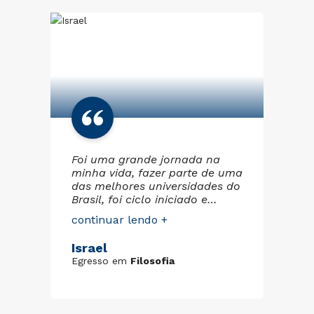
ao
Foi uma grande jornada na
En
minha vida, fazer parte de uma
do
das melhores universidades do
ci
Brasil, foi ciclo iniciado e
bo
m
terminado com muita luta,
me
continuar lendo +
co
er
amor e fé. Os colaboradores
gr
da Cruzeiro do Sul sempre
pa
Israel
Le
foram prestativos comigo
co
Egresso em
Filosofia
Eg
quando aluno, um imenso
pa
conhecimento adquirido, que
profis
z
vou poder transmitir aos meus
es
alunos. Fica aqui meu muito
EC