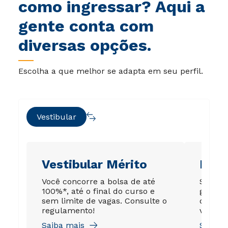
como ingressar? Aqui a
gente conta com
diversas opções.
Escolha a que melhor se adapta em seu perfil.
Vestibular
Vestibular Mérito
Ene
Você concorre a bolsa de até
Sua no
100%*, até o final do curso e
garant
sem limite de vagas. Consulte o
de até
regulamento!
válida 
Saiba mais
Saiba 