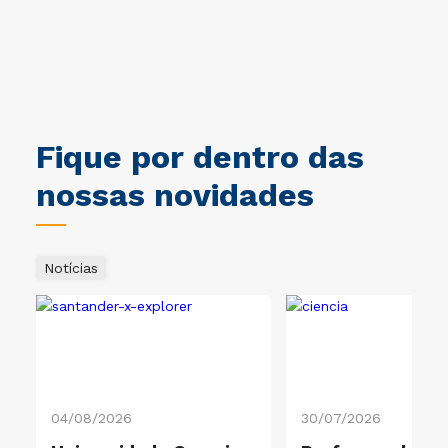
ca.
obrigado a Cruzeiro do Sul. Um
jo
ciclo muito importante na
Br
i.
minha vida. Gratidão Cruzeiro
ec
do Sul.
Un
co
es
So
de
Fique por dentro das
Ec
pr
nossas novidades
so
im
Notícias
04/08/2026
30/07/2026