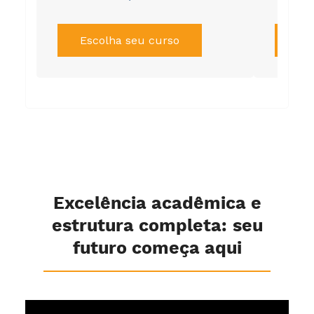
Escolha seu curso
Es
Excelência acadêmica e
estrutura completa: seu
futuro começa aqui