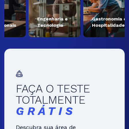
Engenharia e
Gastronomia e
ais
Tecnologia
Hospitalidade
FAÇA O TESTE
TOTALMENTE
GRÁTIS
Descubra sua área de