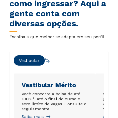
como ingressar? Aqui a
gente conta com
diversas opções.
Escolha a que melhor se adapta em seu perfil.
Vestibular
Vestibular Mérito
Ene
Você concorre a bolsa de até
Sua no
100%*, até o final do curso e
garant
sem limite de vagas. Consulte o
de até
regulamento!
válida 
Saiba mais
Saiba 