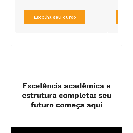
Escolha seu curso
Es
Excelência acadêmica e
estrutura completa: seu
futuro começa aqui