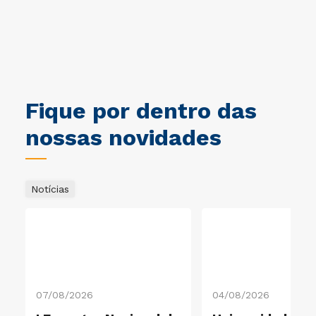
ca.
obrigado a Cruzeiro do Sul. Um
jo
ciclo muito importante na
Br
i.
minha vida. Gratidão Cruzeiro
ec
do Sul.
Un
co
es
So
de
Fique por dentro das
Ec
pr
nossas novidades
so
im
Notícias
07/08/2026
04/08/2026