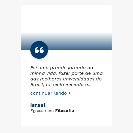
ao
Foi uma grande jornada na
En
minha vida, fazer parte de uma
do
das melhores universidades do
ci
Brasil, foi ciclo iniciado e
bo
m
terminado com muita luta,
me
continuar lendo +
co
er
amor e fé. Os colaboradores
gr
da Cruzeiro do Sul sempre
pa
Israel
Le
foram prestativos comigo
co
Egresso em
Filosofia
Eg
quando aluno, um imenso
pa
conhecimento adquirido, que
profis
z
vou poder transmitir aos meus
es
alunos. Fica aqui meu muito
EC