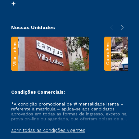
Transferência
Nossas Unidades
Villa-Lobos
Guarulhos
Condições Comerciais:
*A condição promocional de 1ª mensalidade isenta –
referente à matrícula – aplica-se aos candidatos
aprovados em todas as formas de ingresso, exceto na
prova on-line ou agendada, que ofertam bolsas de até
50% de desconto, ambos ingressantes no semestre
vigente, que ainda não tenham efetivado e/ou não
abrir todas as condições vigentes
tenham cancelado ou trancado sua matrícula em uma
das Instituições da Cruzeiro do Sul Educacional, no