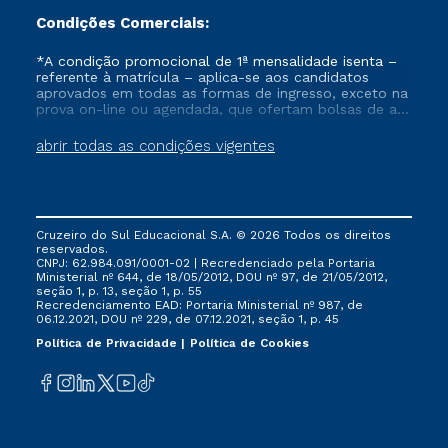
Condições Comerciais:
*A condição promocional de 1ª mensalidade isenta –
referente à matrícula – aplica-se aos candidatos
aprovados em todas as formas de ingresso, exceto na
prova on-line ou agendada, que ofertam bolsas de até
50% de desconto, ambos ingressantes no semestre
vigente, que ainda não tenham efetivado e/ou não
abrir todas as condições vigentes
tenham cancelado ou trancado sua matrícula em uma
das Instituições da Cruzeiro do Sul Educacional, no
período de um ano. Tais condições não se aplicam
aos cursos de Medicina, e também para matriculados
via FIES, Prouni e outros programas governamentais, e
Cruzeiro do Sul Educacional S.A. © 2026 Todos os direitos
não se acumula com nenhuma outra campanha
reservados.
ofertada pela Instituição.
CNPJ: 62.984.091/0001-02 | Recredenciado pela Portaria
Ministerial nº 644, de 18/05/2012, DOU nº 97, de 21/05/2012,
seção 1, p. 13, seção 1, p. 55
Recredenciamento EAD: Portaria Ministerial nº 987, de
06.12.2021, DOU nº 229, de 07.12.2021, seção 1, p. 45
Política de Privacidade
Política de Cookies