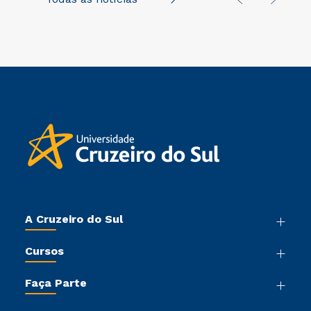
mundo
A Cruzeiro do Sul
Nossa História
Cursos
Sala de Imprensa
Graduação
Trabalhe Conosco
Faça Parte
Pós-graduação
Sou Colaborador
Vestibular Mérito
Cursos de Medicina