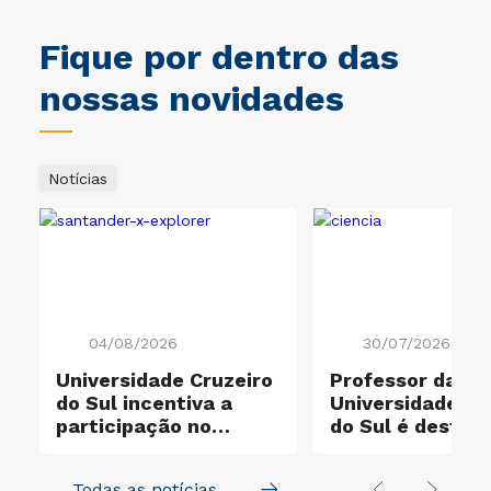
Fique por dentro das
nossas novidades
Notícias
04/08/2026
30/07/2026
Universidade Cruzeiro
Professor da
do Sul incentiva a
Universidade Cr
participação no
do Sul é destaq
e
Santander X Explorer
entre os cientis
mais influentes
Todas as notícias