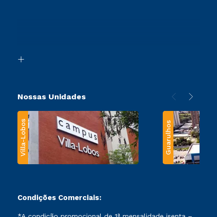
Vestibular Redação
Cursos Profissionalizantes
Sou Ex-Aluno
Ingresso via Enem
Canais de Atendimento
Retorne ao Curso
Acessibilidade
Segunda Graduação
Biblioteca
Transferência
Nossas Unidades
Villa-Lobos
Guarulhos
Condições Comerciais:
*A condição promocional de 1ª mensalidade isenta –