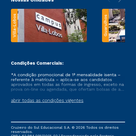
Villa-Lobos
Guarulhos
Condições Comerciais:
*A condição promocional de 1ª mensalidade isenta –
referente à matrícula – aplica-se aos candidatos
aprovados em todas as formas de ingresso, exceto na
prova on-line ou agendada, que ofertam bolsas de até
50% de desconto, ambos ingressantes no semestre
vigente, que ainda não tenham efetivado e/ou não
abrir todas as condições vigentes
tenham cancelado ou trancado sua matrícula em uma
das Instituições da Cruzeiro do Sul Educacional, no
período de um ano. Tais condições não se aplicam
aos cursos de Medicina, e também para matriculados
via FIES, Prouni e outros programas governamentais, e
Cruzeiro do Sul Educacional S.A. © 2026 Todos os direitos
não se acumula com nenhuma outra campanha
reservados.
ofertada pela Instituição.