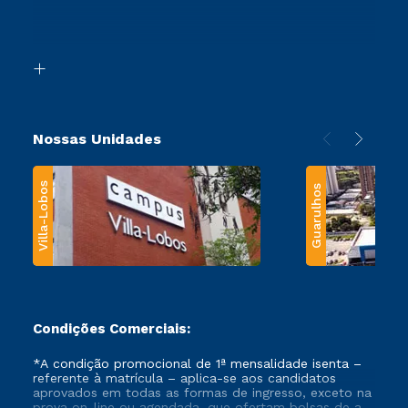
Canais de Atendimento
Retorne ao Curso
Acessibilidade
Segunda Graduação
Biblioteca
Transferência
Nossas Unidades
Villa-Lobos
Guarulhos
Condições Comerciais:
*A condição promocional de 1ª mensalidade isenta –
referente à matrícula – aplica-se aos candidatos
aprovados em todas as formas de ingresso, exceto na
prova on-line ou agendada, que ofertam bolsas de até