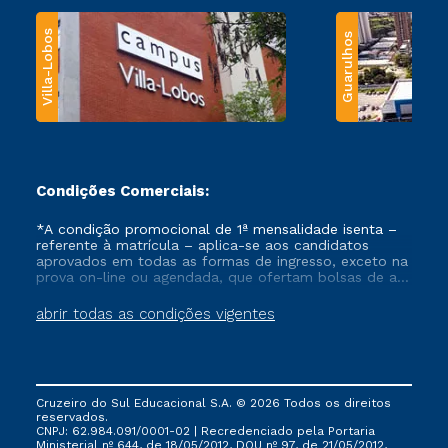
Villa-Lobos
Guarulhos
Condições Comerciais:
*A condição promocional de 1ª mensalidade isenta –
referente à matrícula – aplica-se aos candidatos
aprovados em todas as formas de ingresso, exceto na
prova on-line ou agendada, que ofertam bolsas de até
50% de desconto, ambos ingressantes no semestre
vigente, que ainda não tenham efetivado e/ou não
abrir todas as condições vigentes
tenham cancelado ou trancado sua matrícula em uma
das Instituições da Cruzeiro do Sul Educacional, no
período de um ano. Tais condições não se aplicam
aos cursos de Medicina, e também para matriculados
via FIES, Prouni e outros programas governamentais, e
Cruzeiro do Sul Educacional S.A. © 2026 Todos os direitos
não se acumula com nenhuma outra campanha
reservados.
ofertada pela Instituição.
CNPJ: 62.984.091/0001-02 | Recredenciado pela Portaria
Ministerial nº 644, de 18/05/2012, DOU nº 97, de 21/05/2012,