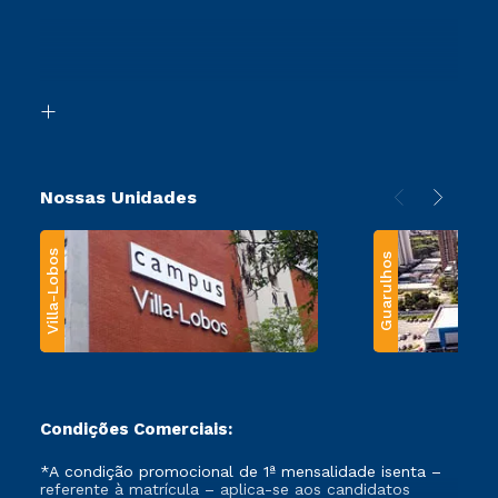
Sou Ex-Aluno
Ingresso via Enem
Canais de Atendimento
Retorne ao Curso
Acessibilidade
Segunda Graduação
Biblioteca
Transferência
Nossas Unidades
Villa-Lobos
Guarulhos
Condições Comerciais:
*A condição promocional de 1ª mensalidade isenta –
referente à matrícula – aplica-se aos candidatos