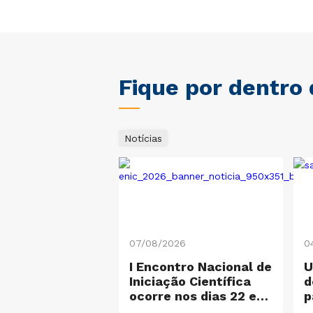
Fique por dentro
Notícias
26
07/08/2026
0
sora da
I Encontro Nacional de
U
o do Sul passa
Iniciação Científica
d
grar comissão
ocorre nos dias 22 e
p
p responsável
23 de outubro
S