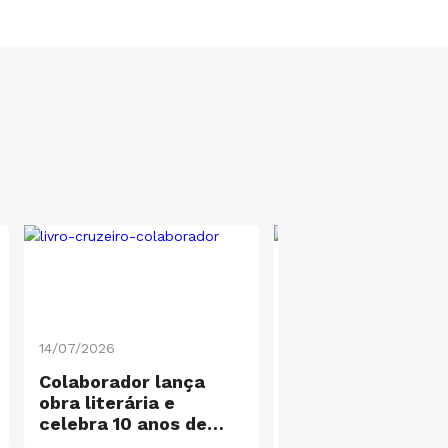
14/07/2026
24/06/2026
Colaborador lança
Alunos de
obra literária e
Direito acionam
celebra 10 anos de
Ministério Públic
dedicação à
após diagnóstico