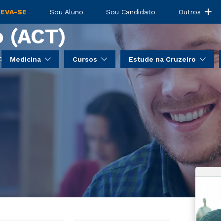
ceitação E
REVA-SE
Sou Aluno
Sou Candidato
Outros
 (ACT)
Medicina
Cursos
Estude na Cruzeiro
 Compromisso (ACT)