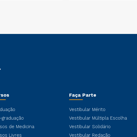
mais influentes do
mundo
rsos
Faça Parte
duação
Vestibular Mérito
-graduação
Vestibular Múltipla Escolha
sos de Medicina
Vestibular Solidário
sos Livres
Vestibular Redação