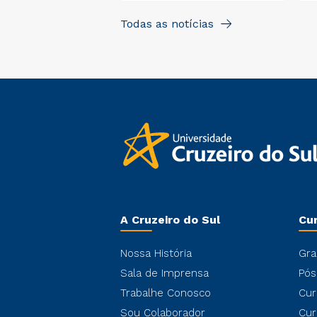
liações da
Todas as notícias
ão Básica
A Cruzeiro do Sul
Cu
Nossa História
Gra
Sala de Imprensa
Pós
Trabalhe Conosco
Cur
Sou Colaborador
Cur