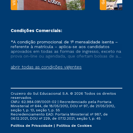
Condições Comerciais:
*A condição promocional de 1ª mensalidade isenta –
referente à matrícula – aplica-se aos candidatos
aprovados em todas as formas de ingresso, exceto na
prova on-line ou agendada, que ofertam bolsas de até
50% de desconto, ambos ingressantes no semestre
vigente, que ainda não tenham efetivado e/ou não
abrir todas as condições vigentes
tenham cancelado ou trancado sua matrícula em uma
das Instituições da Cruzeiro do Sul Educacional, no
período de um ano. Tais condições não se aplicam
aos cursos de Medicina, e também para matriculados
via FIES, Prouni e outros programas governamentais, e
Cruzeiro do Sul Educacional S.A. © 2026 Todos os direitos
não se acumula com nenhuma outra campanha
reservados.
ofertada pela Instituição.
CNPJ: 62.984.091/0001-02 | Recredenciado pela Portaria
Ministerial nº 644, de 18/05/2012, DOU nº 97, de 21/05/2012,
seção 1, p. 13, seção 1, p. 55
Recredenciamento EAD: Portaria Ministerial nº 987, de
06.12.2021, DOU nº 229, de 07.12.2021, seção 1, p. 45
Política de Privacidade
Política de Cookies