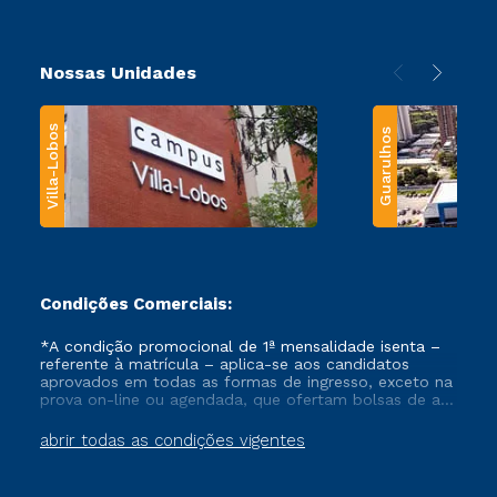
Nossas Unidades
Villa-Lobos
Guarulhos
Condições Comerciais:
*A condição promocional de 1ª mensalidade isenta –
referente à matrícula – aplica-se aos candidatos
aprovados em todas as formas de ingresso, exceto na
prova on-line ou agendada, que ofertam bolsas de até
50% de desconto, ambos ingressantes no semestre
vigente, que ainda não tenham efetivado e/ou não
abrir todas as condições vigentes
tenham cancelado ou trancado sua matrícula em uma
das Instituições da Cruzeiro do Sul Educacional, no
período de um ano. Tais condições não se aplicam