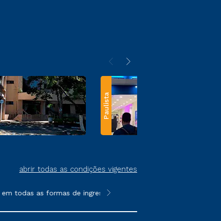
Paulista
abrir todas as condições vigentes
todas as formas de ingresso, exceto na prova on-line ou agendad
**Semipresencial e EAD são formato