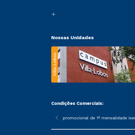
Nossas Unidades
Villa-Lobos
Condições Comerciais:
 poderão sofrer alterações nos períodos de rematrícula conforme
*A condição promocional de 1ª mensalidade isenta – 