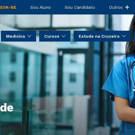
REVA-SE
Sou Aluno
Sou Candidato
Outros
Medicina
Cursos
Estude na Cruzeiro
 de