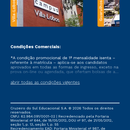
Villa-Lobos
Guarulhos
Condições Comerciais:
*A condição promocional de 1ª mensalidade isenta –
referente à matrícula – aplica-se aos candidatos
aprovados em todas as formas de ingresso, exceto na
prova on-line ou agendada, que ofertam bolsas de até
50% de desconto, ambos ingressantes no semestre
vigente, que ainda não tenham efetivado e/ou não
abrir todas as condições vigentes
tenham cancelado ou trancado sua matrícula em uma
das Instituições da Cruzeiro do Sul Educacional, no
período de um ano. Tais condições não se aplicam
aos cursos de Medicina, e também para matriculados
via FIES, Prouni e outros programas governamentais, e
Cruzeiro do Sul Educacional S.A. © 2026 Todos os direitos
não se acumula com nenhuma outra campanha
reservados.
ofertada pela Instituição.
CNPJ: 62.984.091/0001-02 | Recredenciado pela Portaria
Ministerial nº 644, de 18/05/2012, DOU nº 97, de 21/05/2012,
seção 1, p. 13, seção 1, p. 55
Recredenciamento EAD: Portaria Ministerial nº 987, de