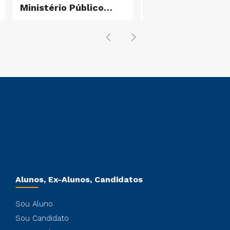
Ministério Público
sobre terapia de
após diagnóstico
casais
sobre infraestrutura
no Extremo Sul de SP
Alunos, Ex-Alunos, Candidatos
Sou Aluno
Sou Candidato