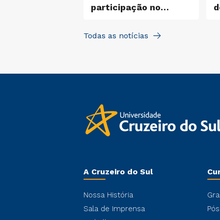
EaD,
participação no
d
logias ativas e
Santander X Explorer
e
ência artificial
m
Todas as notícias
m
A Cruzeiro do Sul
Cu
Nossa História
Gra
Sala de Imprensa
Pós