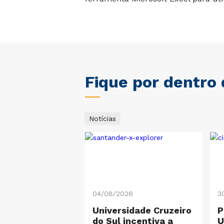
Fique por dentro
Notícias
26
04/08/2026
3
sor da Cruzeiro
Universidade Cruzeiro
P
organiza livro
do Sul incentiva a
U