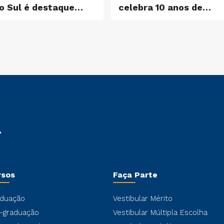
o Sul é destaque
celebra 10 anos de
ntre os cientistas
dedicação à
ais influentes do
Instituição
undo
rsos
Faça Parte
duação
Vestibular Mérito
-graduação
Vestibular Múltipla Escolha