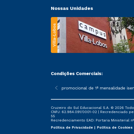
Nossas Unidades
Villa-Lobos
Condições Comerciais:
 poderão sofrer alterações nos períodos de rematrícula conforme
*A condição promocional de 1ª mensalidade isenta – re
Cruzeiro do Sul Educacional S.A. © 2026 Todo
CNPJ: 62.984.091/0001-02 | Recredenciado pela 
55
Recredenciamento EAD: Portaria Ministerial nº 
Política de Privacidade
Política de Cookies