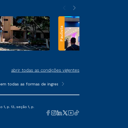
Paulista
abrir todas as condições vigentes
das as formas de ingresso, exceto na prova on-line ou agendada,
**Semipresencial e EAD são formato
1, p. 13, seção 1, p.