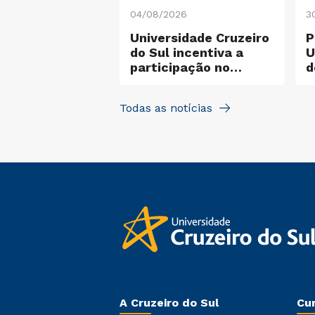
26
04/08/2026
3
sor da Cruzeiro
Universidade Cruzeiro
P
organiza livro
do Sul incentiva a
U
EaD,
participação no
d
logias ativas e
Santander X Explorer
e
ência artificial
m
Todas as notícias
m
A Cruzeiro do Sul
Cu