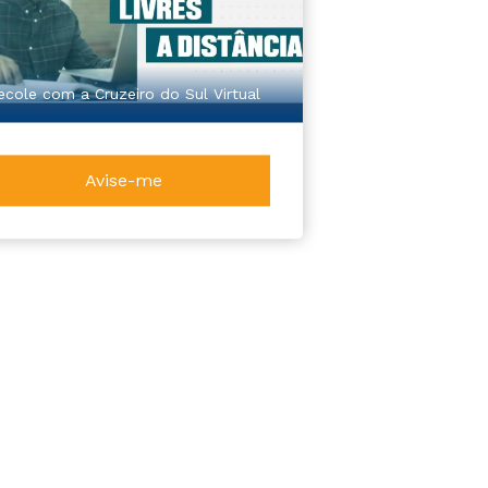
ecole com a Cruzeiro do Sul Virtual
Avise-me