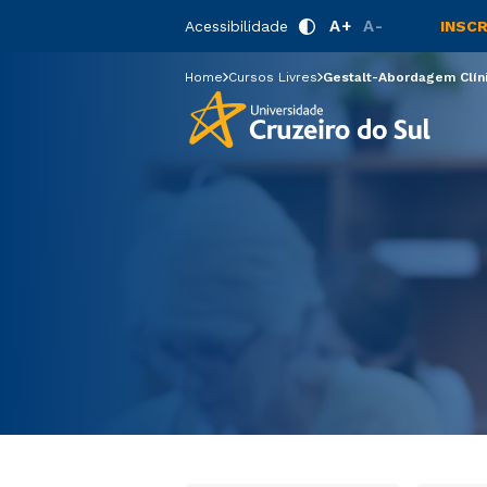
Gestalt-Abor
A+
A-
Acessibilidade
INSC
Home
Cursos Livres
Gestalt-Abordagem Clín