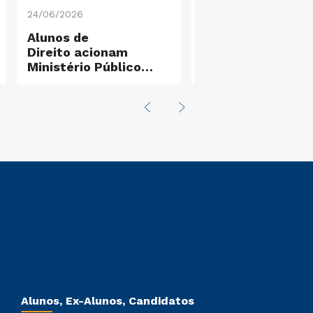
24/06/2026
15/06/2026
Alunos de
Professor do cur
Direito acionam
Psicologia lança l
Ministério Público
sobre terapia de
após diagnóstico
casais
sobre infraestrutura
no Extremo Sul de SP
Alunos, Ex-Alunos, Candidatos