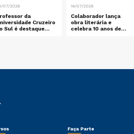
0/07/2026
14/07/2026
rofessor da
Colaborador lança
niversidade Cruzeiro
obra literária e
o Sul é destaque
celebra 10 anos de
ntre os cientistas
dedicação à
ais influentes do
Instituição
undo
rsos
Faça Parte