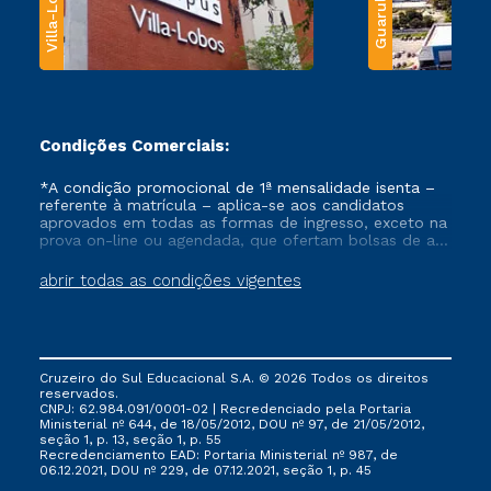
Villa-Lobos
Guarulhos
Condições Comerciais:
*A condição promocional de 1ª mensalidade isenta –
referente à matrícula – aplica-se aos candidatos
aprovados em todas as formas de ingresso, exceto na
prova on-line ou agendada, que ofertam bolsas de até
50% de desconto, ambos ingressantes no semestre
vigente, que ainda não tenham efetivado e/ou não
abrir todas as condições vigentes
tenham cancelado ou trancado sua matrícula em uma
das Instituições da Cruzeiro do Sul Educacional, no
período de um ano. Tais condições não se aplicam
aos cursos de Medicina, e também para matriculados
via FIES, Prouni e outros programas governamentais, e
Cruzeiro do Sul Educacional S.A. © 2026 Todos os direitos
não se acumula com nenhuma outra campanha
reservados.
ofertada pela Instituição.
CNPJ: 62.984.091/0001-02 | Recredenciado pela Portaria
Ministerial nº 644, de 18/05/2012, DOU nº 97, de 21/05/2012,
seção 1, p. 13, seção 1, p. 55
Recredenciamento EAD: Portaria Ministerial nº 987, de
06.12.2021, DOU nº 229, de 07.12.2021, seção 1, p. 45