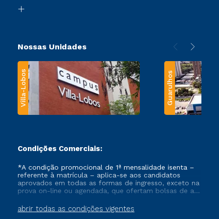
Biblioteca
Transferência
Nossas Unidades
Villa-Lobos
Guarulhos
Condições Comerciais:
*A condição promocional de 1ª mensalidade isenta –
referente à matrícula – aplica-se aos candidatos
aprovados em todas as formas de ingresso, exceto na
prova on-line ou agendada, que ofertam bolsas de até
50% de desconto, ambos ingressantes no semestre
vigente, que ainda não tenham efetivado e/ou não
abrir todas as condições vigentes
tenham cancelado ou trancado sua matrícula em uma