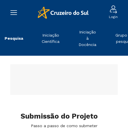
Login
Iniciação
Iniciação
Grupo
Pesquisa
à
Científica
pesqu
Docência
Submissão do Projeto
Passo a passo de como submeter