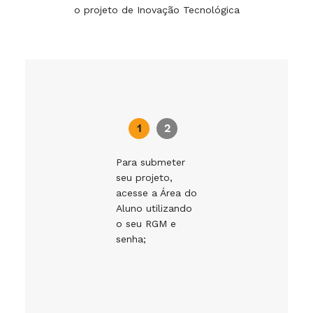
o projeto de Inovação Tecnológica
1
2
1
2
Para submeter
Clique na o
seu projeto,
Inscrição IC 
acesse a Área do
preencha os
Aluno utilizando
campos
o seu RGM e
obrigatórios
senha;
o envio.