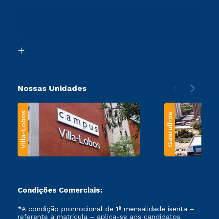
Sou Ex-Aluno
Ingresso via Enem
Canais de Atendimento
Retorne ao Curso
Acessibilidade
Segunda Graduação
Biblioteca
Transferência
Nossas Unidades
Villa-Lobos
Guarulhos
Condições Comerciais:
*A condição promocional de 1ª mensalidade isenta –
referente à matrícula – aplica-se aos candidatos