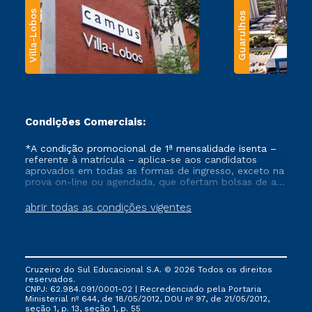
Villa-Lobos
Guarulhos
Condições Comerciais:
*A condição promocional de 1ª mensalidade isenta –
referente à matrícula – aplica-se aos candidatos
aprovados em todas as formas de ingresso, exceto na
prova on-line ou agendada, que ofertam bolsas de até
50% de desconto, ambos ingressantes no semestre
vigente, que ainda não tenham efetivado e/ou não
abrir todas as condições vigentes
tenham cancelado ou trancado sua matrícula em uma
das Instituições da Cruzeiro do Sul Educacional, no
período de um ano. Tais condições não se aplicam
aos cursos de Medicina, e também para matriculados
via FIES, Prouni e outros programas governamentais, e
Cruzeiro do Sul Educacional S.A. © 2026 Todos os direitos
não se acumula com nenhuma outra campanha
reservados.
ofertada pela Instituição.
CNPJ: 62.984.091/0001-02 | Recredenciado pela Portaria
Ministerial nº 644, de 18/05/2012, DOU nº 97, de 21/05/2012,
seção 1, p. 13, seção 1, p. 55