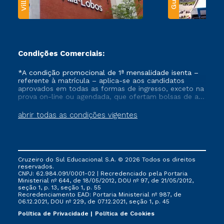
Condições Comerciais:
*A condição promocional de 1ª mensalidade isenta –
referente à matrícula – aplica-se aos candidatos
aprovados em todas as formas de ingresso, exceto na
prova on-line ou agendada, que ofertam bolsas de até
50% de desconto, ambos ingressantes no semestre
vigente, que ainda não tenham efetivado e/ou não
abrir todas as condições vigentes
tenham cancelado ou trancado sua matrícula em uma
das Instituições da Cruzeiro do Sul Educacional, no
período de um ano. Tais condições não se aplicam
aos cursos de Medicina, e também para matriculados
via FIES, Prouni e outros programas governamentais, e
Cruzeiro do Sul Educacional S.A. © 2026 Todos os direitos
não se acumula com nenhuma outra campanha
reservados.
ofertada pela Instituição.
CNPJ: 62.984.091/0001-02 | Recredenciado pela Portaria
Ministerial nº 644, de 18/05/2012, DOU nº 97, de 21/05/2012,
seção 1, p. 13, seção 1, p. 55
Recredenciamento EAD: Portaria Ministerial nº 987, de
06.12.2021, DOU nº 229, de 07.12.2021, seção 1, p. 45
Política de Privacidade
Política de Cookies