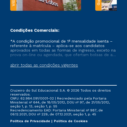
Condições Comerciais:
*A condição promocional de 1ª mensalidade isenta –
referente à matrícula – aplica-se aos candidatos
aprovados em todas as formas de ingresso, exceto na
prova on-line ou agendada, que ofertam bolsas de até
50% de desconto, ambos ingressantes no semestre
vigente, que ainda não tenham efetivado e/ou não
abrir todas as condições vigentes
tenham cancelado ou trancado sua matrícula em uma
das Instituições da Cruzeiro do Sul Educacional, no
período de um ano. Tais condições não se aplicam
aos cursos de Medicina, e também para matriculados
via FIES, Prouni e outros programas governamentais, e
Cruzeiro do Sul Educacional S.A. © 2026 Todos os direitos
não se acumula com nenhuma outra campanha
reservados.
ofertada pela Instituição.
CNPJ: 62.984.091/0001-02 | Recredenciado pela Portaria
Ministerial nº 644, de 18/05/2012, DOU nº 97, de 21/05/2012,
seção 1, p. 13, seção 1, p. 55
Recredenciamento EAD: Portaria Ministerial nº 987, de
06.12.2021, DOU nº 229, de 07.12.2021, seção 1, p. 45
Política de Privacidade
Política de Cookies