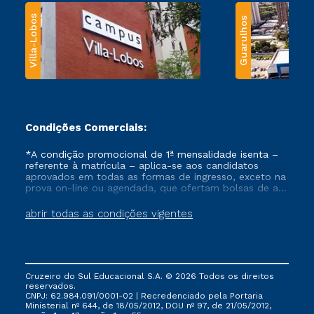
Villa-Lobos
Guarulhos
Condições Comerciais:
*A condição promocional de 1ª mensalidade isenta –
referente à matrícula – aplica-se aos candidatos
aprovados em todas as formas de ingresso, exceto na
prova on-line ou agendada, que ofertam bolsas de até
50% de desconto, ambos ingressantes no semestre
vigente, que ainda não tenham efetivado e/ou não
abrir todas as condições vigentes
tenham cancelado ou trancado sua matrícula em uma
das Instituições da Cruzeiro do Sul Educacional, no
período de um ano. Tais condições não se aplicam
aos cursos de Medicina, e também para matriculados
via FIES, Prouni e outros programas governamentais, e
Cruzeiro do Sul Educacional S.A. © 2026 Todos os direitos
não se acumula com nenhuma outra campanha
reservados.
ofertada pela Instituição.
CNPJ: 62.984.091/0001-02 | Recredenciado pela Portaria
Ministerial nº 644, de 18/05/2012, DOU nº 97, de 21/05/2012,