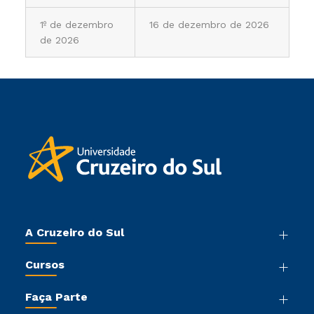
1º de dezembro
16 de dezembro de 2026
de 2026
A Cruzeiro do Sul
Nossa História
Cursos
Sala de Imprensa
Graduação
Trabalhe Conosco
Faça Parte
Pós-graduação
Sou Colaborador