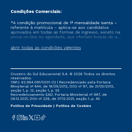
Condições Comerciais:
*A condição promocional de 1ª mensalidade isenta –
referente à matrícula – aplica-se aos candidatos
aprovados em todas as formas de ingresso, exceto na
prova on-line ou agendada, que ofertam bolsas de até
50% de desconto, ambos ingressantes no semestre
vigente, que ainda não tenham efetivado e/ou não
abrir todas as condições vigentes
tenham cancelado ou trancado sua matrícula em uma
das Instituições da Cruzeiro do Sul Educacional, no
período de um ano. Tais condições não se aplicam
aos cursos de Medicina, e também para matriculados
via FIES, Prouni e outros programas governamentais, e
Cruzeiro do Sul Educacional S.A. © 2026 Todos os direitos
não se acumula com nenhuma outra campanha
reservados.
ofertada pela Instituição.
CNPJ: 62.984.091/0001-02 | Recredenciado pela Portaria
Ministerial nº 644, de 18/05/2012, DOU nº 97, de 21/05/2012,
seção 1, p. 13, seção 1, p. 55
Recredenciamento EAD: Portaria Ministerial nº 987, de
06.12.2021, DOU nº 229, de 07.12.2021, seção 1, p. 45
Política de Privacidade
Política de Cookies