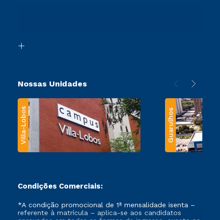
Ingresso via Enem
Canais de Atendimento
Retorne ao Curso
Acessibilidade
Segunda Graduação
Biblioteca
Transferência
Nossas Unidades
Villa-Lobos
Guarulhos
Condições Comerciais:
*A condição promocional de 1ª mensalidade isenta –
referente à matrícula – aplica-se aos candidatos