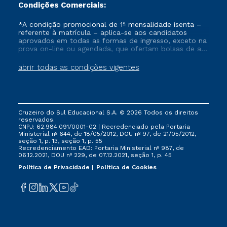
Condições Comerciais:
*A condição promocional de 1ª mensalidade isenta –
referente à matrícula – aplica-se aos candidatos
aprovados em todas as formas de ingresso, exceto na
prova on-line ou agendada, que ofertam bolsas de até
50% de desconto, ambos ingressantes no semestre
vigente, que ainda não tenham efetivado e/ou não
abrir todas as condições vigentes
tenham cancelado ou trancado sua matrícula em uma
das Instituições da Cruzeiro do Sul Educacional, no
período de um ano. Tais condições não se aplicam
aos cursos de Medicina, e também para matriculados
via FIES, Prouni e outros programas governamentais, e
Cruzeiro do Sul Educacional S.A. © 2026 Todos os direitos
não se acumula com nenhuma outra campanha
reservados.
ofertada pela Instituição.
CNPJ: 62.984.091/0001-02 | Recredenciado pela Portaria
Ministerial nº 644, de 18/05/2012, DOU nº 97, de 21/05/2012,
seção 1, p. 13, seção 1, p. 55
Recredenciamento EAD: Portaria Ministerial nº 987, de
06.12.2021, DOU nº 229, de 07.12.2021, seção 1, p. 45
Política de Privacidade
Política de Cookies