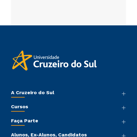
A Cruzeiro do Sul
Nossa História
Cursos
Sala de Imprensa
Graduação
Trabalhe Conosco
Faça Parte
Pós-graduação
Sou Colaborador
Vestibular Mérito
Cursos de Medicina
Tour Virtual
Alunos, Ex-Alunos, Candidatos