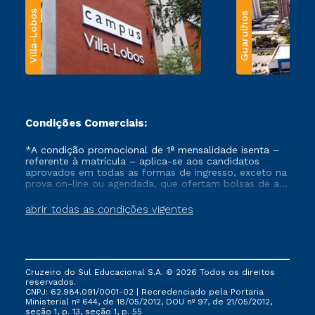
Villa-Lobos
Guarulhos
Condições Comerciais:
*A condição promocional de 1ª mensalidade isenta –
referente à matrícula – aplica-se aos candidatos
aprovados em todas as formas de ingresso, exceto na
prova on-line ou agendada, que ofertam bolsas de até
50% de desconto, ambos ingressantes no semestre
vigente, que ainda não tenham efetivado e/ou não
abrir todas as condições vigentes
tenham cancelado ou trancado sua matrícula em uma
das Instituições da Cruzeiro do Sul Educacional, no
período de um ano. Tais condições não se aplicam
aos cursos de Medicina, e também para matriculados
via FIES, Prouni e outros programas governamentais, e
Cruzeiro do Sul Educacional S.A. © 2026 Todos os direitos
não se acumula com nenhuma outra campanha
reservados.
ofertada pela Instituição.
CNPJ: 62.984.091/0001-02 | Recredenciado pela Portaria
Ministerial nº 644, de 18/05/2012, DOU nº 97, de 21/05/2012,
seção 1, p. 13, seção 1, p. 55