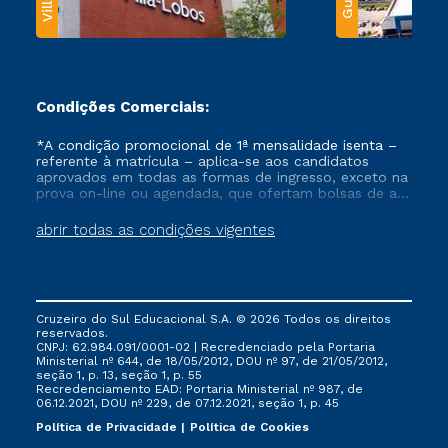
Condições Comerciais:
*A condição promocional de 1ª mensalidade isenta –
referente à matrícula – aplica-se aos candidatos
aprovados em todas as formas de ingresso, exceto na
prova on-line ou agendada, que ofertam bolsas de até
50% de desconto, ambos ingressantes no semestre
vigente, que ainda não tenham efetivado e/ou não
abrir todas as condições vigentes
tenham cancelado ou trancado sua matrícula em uma
das Instituições da Cruzeiro do Sul Educacional, no
período de um ano. Tais condições não se aplicam
aos cursos de Medicina, e também para matriculados
via FIES, Prouni e outros programas governamentais, e
Cruzeiro do Sul Educacional S.A. © 2026 Todos os direitos
não se acumula com nenhuma outra campanha
reservados.
ofertada pela Instituição.
CNPJ: 62.984.091/0001-02 | Recredenciado pela Portaria
Ministerial nº 644, de 18/05/2012, DOU nº 97, de 21/05/2012,
seção 1, p. 13, seção 1, p. 55
Recredenciamento EAD: Portaria Ministerial nº 987, de
06.12.2021, DOU nº 229, de 07.12.2021, seção 1, p. 45
Política de Privacidade
Política de Cookies