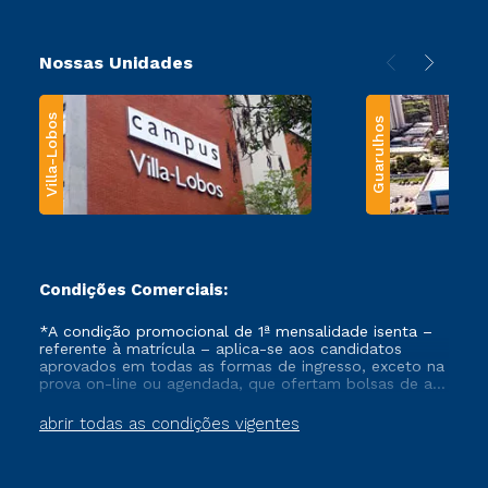
Nossas Unidades
Villa-Lobos
Guarulhos
Condições Comerciais:
*A condição promocional de 1ª mensalidade isenta –
referente à matrícula – aplica-se aos candidatos
aprovados em todas as formas de ingresso, exceto na
prova on-line ou agendada, que ofertam bolsas de até
50% de desconto, ambos ingressantes no semestre
vigente, que ainda não tenham efetivado e/ou não
abrir todas as condições vigentes
tenham cancelado ou trancado sua matrícula em uma
das Instituições da Cruzeiro do Sul Educacional, no
período de um ano. Tais condições não se aplicam