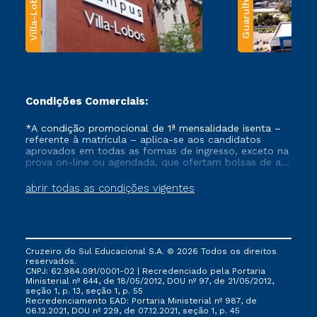
Villa-Lobos
Guarulhos
Condições Comerciais:
*A condição promocional de 1ª mensalidade isenta –
referente à matrícula – aplica-se aos candidatos
aprovados em todas as formas de ingresso, exceto na
prova on-line ou agendada, que ofertam bolsas de até
50% de desconto, ambos ingressantes no semestre
vigente, que ainda não tenham efetivado e/ou não
abrir todas as condições vigentes
tenham cancelado ou trancado sua matrícula em uma
das Instituições da Cruzeiro do Sul Educacional, no
período de um ano. Tais condições não se aplicam
aos cursos de Medicina, e também para matriculados
via FIES, Prouni e outros programas governamentais, e
Cruzeiro do Sul Educacional S.A. © 2026 Todos os direitos
não se acumula com nenhuma outra campanha
reservados.
ofertada pela Instituição.
CNPJ: 62.984.091/0001-02 | Recredenciado pela Portaria
Ministerial nº 644, de 18/05/2012, DOU nº 97, de 21/05/2012,
seção 1, p. 13, seção 1, p. 55
Recredenciamento EAD: Portaria Ministerial nº 987, de
06.12.2021, DOU nº 229, de 07.12.2021, seção 1, p. 45