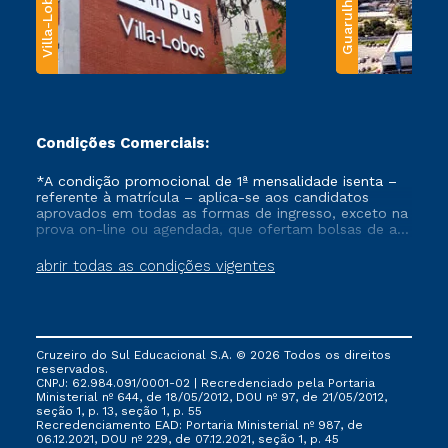
Villa-Lobos
Guarulhos
Condições Comerciais:
*A condição promocional de 1ª mensalidade isenta –
referente à matrícula – aplica-se aos candidatos
aprovados em todas as formas de ingresso, exceto na
prova on-line ou agendada, que ofertam bolsas de até
50% de desconto, ambos ingressantes no semestre
vigente, que ainda não tenham efetivado e/ou não
abrir todas as condições vigentes
tenham cancelado ou trancado sua matrícula em uma
das Instituições da Cruzeiro do Sul Educacional, no
período de um ano. Tais condições não se aplicam
aos cursos de Medicina, e também para matriculados
via FIES, Prouni e outros programas governamentais, e
Cruzeiro do Sul Educacional S.A. © 2026 Todos os direitos
não se acumula com nenhuma outra campanha
reservados.
ofertada pela Instituição.
CNPJ: 62.984.091/0001-02 | Recredenciado pela Portaria
Ministerial nº 644, de 18/05/2012, DOU nº 97, de 21/05/2012,
seção 1, p. 13, seção 1, p. 55
Recredenciamento EAD: Portaria Ministerial nº 987, de
06.12.2021, DOU nº 229, de 07.12.2021, seção 1, p. 45