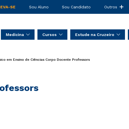
REVA-SE
Sou Aluno
Sou Candidato
Outros
Medicina
Cursos
Estude na Cruzeiro
co em Ensino de Ciências
Corpo Docente
Professors
ofessors