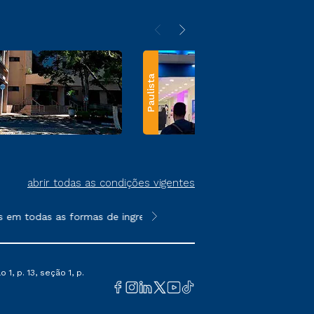
Paulista
abrir todas as condições vigentes
em todas as formas de ingresso, exceto na prova on-line ou agen
**Semipresencial e EAD são formato
1, p. 13, seção 1, p.