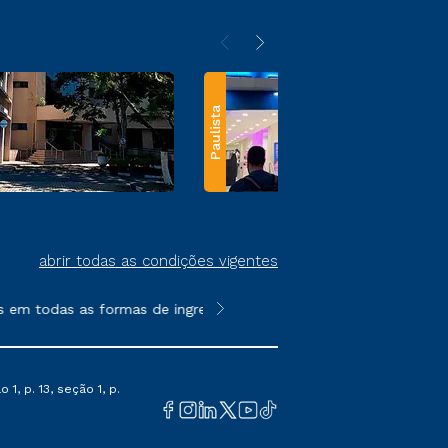
Paulista
abrir todas as condições vigentes
em todas as formas de ingresso, exceto na prova on-line ou agen
**Semipresencial e EAD são formato
1, p. 13, seção 1, p.