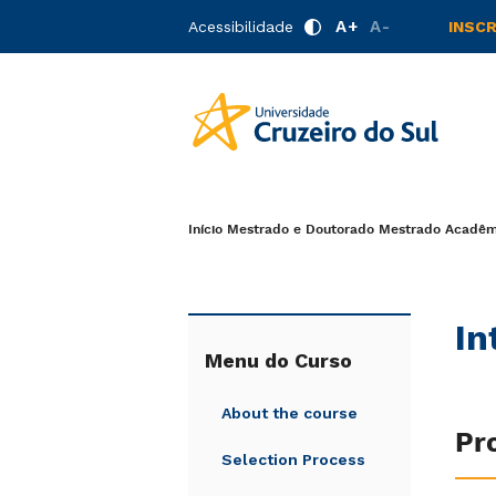
A+
A-
Acessibilidade
INSC
Início
Mestrado e Doutorado
Mestrado Acadêmi
In
Menu do Curso
About the course
Pr
Selection Process