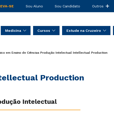
REVA-SE
Sou Aluno
Sou Candidato
Outros
Medicina
Cursos
Estude na Cruzeiro
co em Ensino de Ciências
Produção Intelectual
Intellectual Production
tellectual Production
odução Intelectual