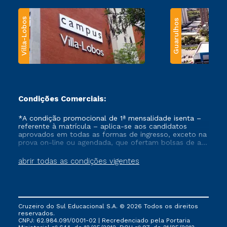
Villa-Lobos
Guarulhos
Condições Comerciais:
*A condição promocional de 1ª mensalidade isenta –
referente à matrícula – aplica-se aos candidatos
aprovados em todas as formas de ingresso, exceto na
prova on-line ou agendada, que ofertam bolsas de até
50% de desconto, ambos ingressantes no semestre
vigente, que ainda não tenham efetivado e/ou não
abrir todas as condições vigentes
tenham cancelado ou trancado sua matrícula em uma
das Instituições da Cruzeiro do Sul Educacional, no
período de um ano. Tais condições não se aplicam
aos cursos de Medicina, e também para matriculados
via FIES, Prouni e outros programas governamentais, e
Cruzeiro do Sul Educacional S.A. © 2026 Todos os direitos
não se acumula com nenhuma outra campanha
reservados.
ofertada pela Instituição.
CNPJ: 62.984.091/0001-02 | Recredenciado pela Portaria